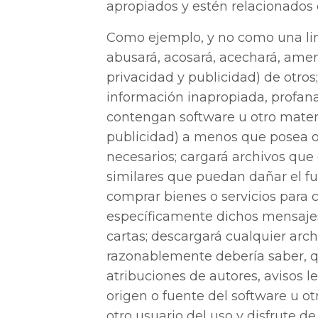
apropiados y estén relacionados 
Como ejemplo, y no como una lim
abusará, acosará, acechará, ame
privacidad y publicidad) de otros
información inapropiada, profana,
contengan software u otro materi
publicidad) a menos que posea o 
necesarios; cargará archivos que
similares que puedan dañar el f
comprar bienes o servicios para 
específicamente dichos mensajes
cartas; descargará cualquier arc
razonablemente debería saber, qu
atribuciones de autores, avisos l
origen o fuente del software u ot
otro usuario del uso y disfrute d