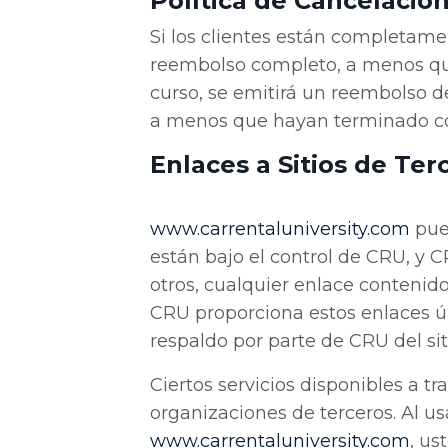
Política de Cancelaci
Si los clientes están completame
reembolso completo, a menos qu
curso, se emitirá un reembolso d
a menos que hayan terminado co
Enlaces a Sitios de Ter
www
.carrentaluniversity
.com
pued
están bajo el control de CRU, y 
otros, cualquier enlace contenido
CRU proporciona estos enlaces ún
respaldo por parte de CRU del si
Ciertos servicios disponibles a t
organizaciones de terceros. Al us
www
.carrentaluniversity
.com
, us