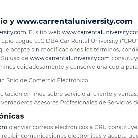
io y
www
.carrentaluniversity
.com
rsity
.com
. El sitio web
www
.carrentaluniversity
.c
 Epic-Logue LLC DBA Car Rental University ("CRU"
 que acepte sin modificaciones los términos, cond
. Su uso de
www
.carrentaluniversity
.com
constituy
érminos cuidadosamente y conserve una copia para 
n Sitio de Comercio Electrónico.
citación en línea sobre servicio al cliente y vent
 verdaderos Asesores Profesionales de Servicios de
ónicas
com
o enviar correos electrónicos a CRU constituye
recibir comunicaciones electrónicas y acepta que 