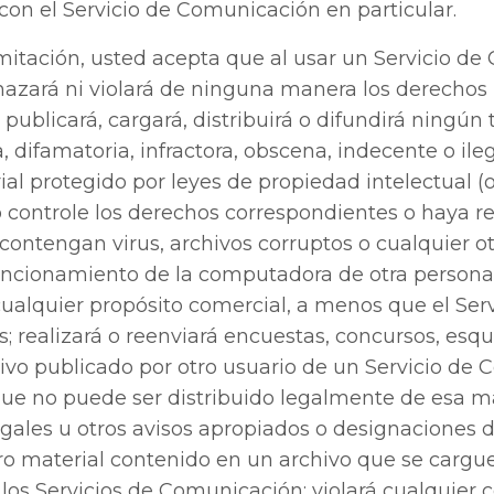
con el Servicio de Comunicación en particular.
itación, usted acepta que al usar un Servicio de
nazará ni violará de ninguna manera los derechos 
; publicará, cargará, distribuirá o difundirá ningú
 difamatoria, infractora, obscena, indecente o ile
al protegido por leyes de propiedad intelectual (
controle los derechos correspondientes o haya re
 contengan virus, archivos corruptos o cualquier 
uncionamiento de la computadora de otra persona;
cualquier propósito comercial, a menos que el Se
; realizará o reenviará encuestas, concursos, es
hivo publicado por otro usuario de un Servicio de
e no puede ser distribuido legalmente de esa mane
egales u otros avisos apropiados o designaciones 
ro material contenido en un archivo que se cargue; 
e los Servicios de Comunicación; violará cualquier