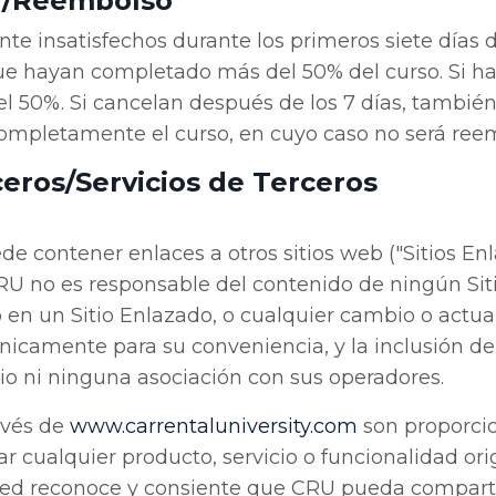
ón/Reembolso
nte insatisfechos durante los primeros siete días
e hayan completado más del 50% del curso. Si h
el 50%. Si cancelan después de los 7 días, tambié
mpletamente el curso, en cuyo caso no será reem
ceros/Servicios de Terceros
e contener enlaces a otros sitios web ("Sitios Enl
CRU no es responsable del contenido de ningún Sit
 en un Sitio Enlazado, o cualquier cambio o actual
icamente para su conveniencia, y la inclusión de
tio ni ninguna asociación con sus operadores.
ravés de
www
.carrentaluniversity
.com
son proporcio
ar cualquier producto, servicio o funcionalidad or
ted reconoce y consiente que CRU pueda comparti